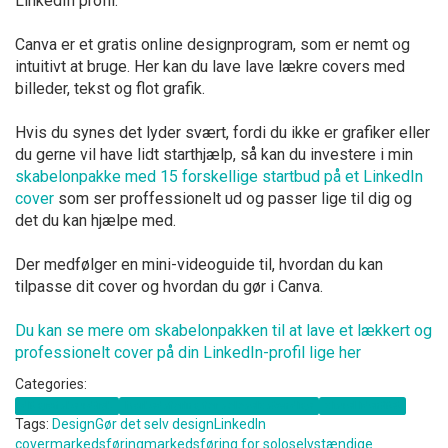
LinkedIn profil.
Canva er et gratis online designprogram, som er nemt og
intuitivt at bruge. Her kan du lave lave lækre covers med
billeder, tekst og flot grafik.
Hvis du synes det lyder svært, fordi du ikke er grafiker eller
du gerne vil have lidt starthjælp, så kan du investere i min
skabelonpakke med 15 forskellige startbud på et LinkedIn
cover
som ser proffessionelt ud og passer lige til dig og
det du kan hjælpe med.
Der medfølger en mini-videoguide til, hvordan du kan
tilpasse dit cover og hvordan du gør i Canva.
Du kan se mere om skabelonpakken til at lave et lækkert og
professionelt cover på din LinkedIn-profil lige her
Categories:
dit grafiske udtryk
Markedsføring for soloselvstændige
visuel identitet
Tags:
Design
Gør det selv design
LinkedIn
cover
markedsføring
markedsføring for soloselvstændige