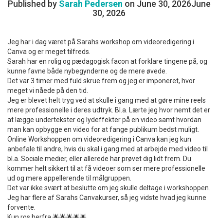
Published by
Sarah Pedersen
on
June 30, 2026
June
30, 2026
Jeg har i dag været på Sarahs workshop om videoredigering i
Canva og er meget tilfreds.
Sarah har en rolig og pædagogisk facon at forklare tingene på, og
kunne favne både nybegynderne og de mere øvede.
Det var 3 timer med fuld skrue frem og jeg er imponeret, hvor
meget vi nåede på den tid.
Jeg er blevet helt tryg ved at skulle i gang med at gøre mine reels
mere professionelle i deres udtryk. Bl.a. Lærte jeg hvor nemt det er
at lægge undertekster og lydeffekter på en video samt hvordan
man kan opbygge en video for at fange publikum bedst muligt.
Online Workshoppen om videoredigering i Canva kan jeg kun
anbefale til andre, hvis du skal i gang med at arbejde med video til
bl.a. Sociale medier, eller allerede har prøvet dig lidt frem. Du
kommer helt sikkert til at få videoer som ser mere professionelle
ud og mere appellerende til målgruppen.
Det var ikke svært at beslutte om jeg skulle deltage i workshoppen.
Jeg har flere af Sarahs Canvakurser, så jeg vidste hvad jeg kunne
forvente.
Kun ros herfra 🌟🌟🌟🌟🌟