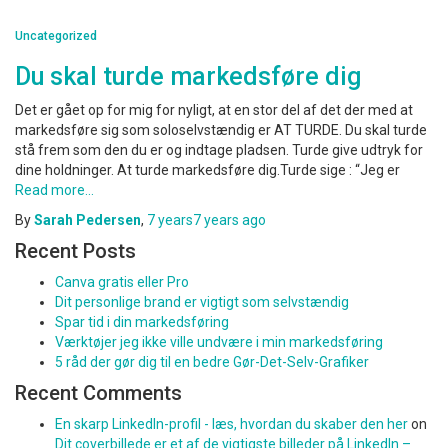
Uncategorized
Du skal turde markedsføre dig
Det er gået op for mig for nyligt, at en stor del af det der med at
markedsføre sig som soloselvstændig er AT TURDE. Du skal turde
stå frem som den du er og indtage pladsen. Turde give udtryk for
dine holdninger. At turde markedsføre dig.Turde sige : “Jeg er
Read more…
By
Sarah Pedersen
,
7 years
7 years
ago
Recent Posts
Canva gratis eller Pro
Dit personlige brand er vigtigt som selvstændig
Spar tid i din markedsføring
Værktøjer jeg ikke ville undvære i min markedsføring
5 råd der gør dig til en bedre Gør-Det-Selv-Grafiker
Recent Comments
En skarp LinkedIn-profil - læs, hvordan du skaber den her
on
Dit coverbillede er et af de vigtigste billeder på LinkedIn –