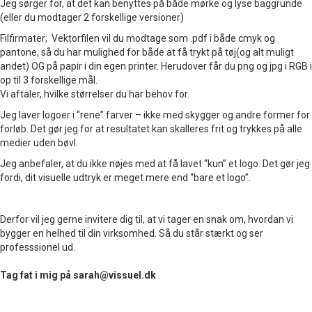
Jeg sørger for, at det kan benyttes på både mørke og lyse baggrunde
(eller du modtager 2 forskellige versioner)
Filfirmater; Vektorfilen vil du modtage som .pdf i både cmyk og
pantone, så du har mulighed for både at få trykt på tøj(og alt muligt
andet) OG på papir i din egen printer. Herudover får du png og jpg i RGB i
op til 3 forskellige mål.
Vi aftaler, hvilke størrelser du har behov for.
Jeg laver logoer i “rene” farver – ikke med skygger og andre former for
forløb. Det gør jeg for at resultatet kan skalleres frit og trykkes på alle
medier uden bøvl.
Jeg anbefaler, at du ikke nøjes med at få lavet “kun” et logo. Det gør jeg
fordi, dit visuelle udtryk er meget mere end “bare et logo”.
Derfor vil jeg gerne invitere dig til, at vi tager en snak om, hvordan vi
bygger en helhed til din virksomhed. Så du står stærkt og ser
professsionel ud.
Tag fat i mig på sarah@vissuel.dk