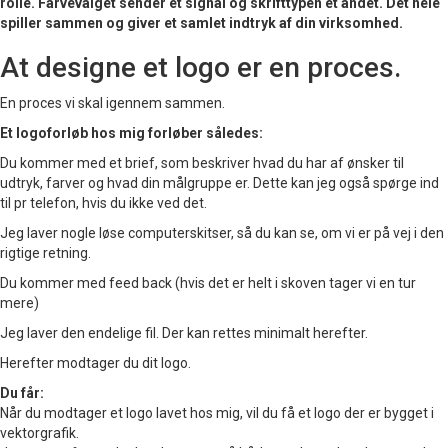
rolle. Farvevalget sender ét signal og skrifttypen ét andet. Det hele
spiller sammen og giver et samlet indtryk af din virksomhed.
At designe et logo er en proces.
En proces vi skal igennem sammen.
Et logoforløb hos mig forløber således:
Du kommer med et brief, som beskriver hvad du har af ønsker til
udtryk, farver og hvad din målgruppe er. Dette kan jeg også spørge ind
til pr telefon, hvis du ikke ved det.
Jeg laver nogle løse computerskitser, så du kan se, om vi er på vej i den
rigtige retning.
Du kommer med feed back (hvis det er helt i skoven tager vi en tur
mere)
Jeg laver den endelige fil. Der kan rettes minimalt herefter.
Herefter modtager du dit logo.
Du får:
Når du modtager et logo lavet hos mig, vil du få et logo der er bygget i
vektorgrafik.