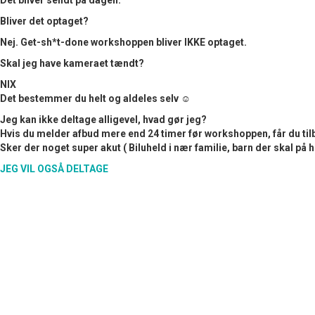
Bliver det optaget?
Nej. Get-sh*t-done workshoppen bliver IKKE optaget.
Skal jeg have kameraet tændt?
NIX
Det bestemmer du helt og aldeles selv ☺︎
Jeg kan ikke deltage alligevel, hvad gør jeg?
Hvis du melder afbud mere end 24 timer før workshoppen, får du t
Sker der noget super akut ( Biluheld i nær familie, barn der skal på ho
JEG VIL OGSÅ DELTAGE