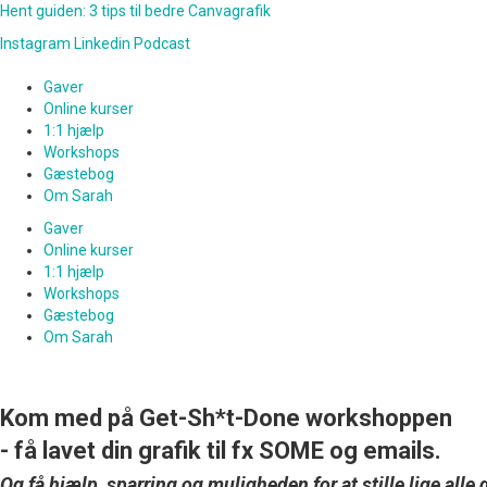
Hent guiden: 3 tips til bedre Canvagrafik
Instagram
Linkedin
Podcast
Gaver
Online kurser
1:1 hjælp
Workshops
Gæstebog
Om Sarah
Gaver
Online kurser
1:1 hjælp
Workshops
Gæstebog
Om Sarah
Kom med på Get-Sh*t-Done workshoppen
- få lavet din grafik til fx SOME og emails.
Og få hjælp, sparring og muligheden for at stille lige all