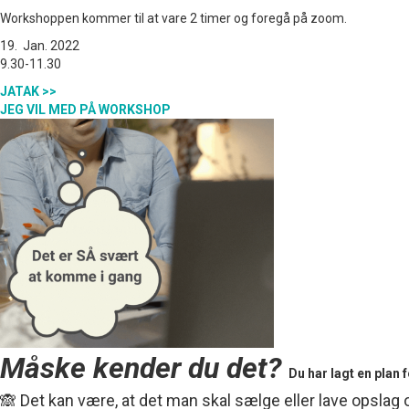
Workshoppen kommer til at vare 2 timer og foregå på zoom.
19. Jan. 2022
9.30-11.30
JATAK >>
JEG VIL MED PÅ WORKSHOP
Måske kender du det?
Du har lagt en plan 
🙈 Det kan være, at det man skal sælge eller lave opslag om,