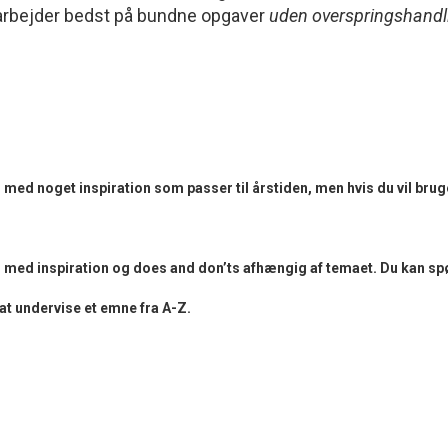
re arbejder bedst på bundne opgaver
uden overspringshandl
d noget inspiration som passer til årstiden, men hvis du vil bruge 
ed inspiration og does and don’ts afhængig af temaet. Du kan spø
 at undervise et emne fra A-Z.