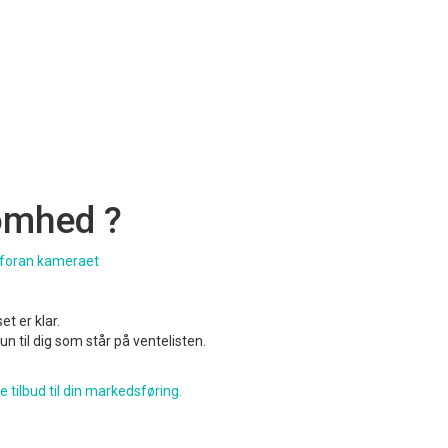
somhed ?
tå foran kameraet
t er klar.
 til dig som står på ventelisten.
e tilbud til din markedsføring.